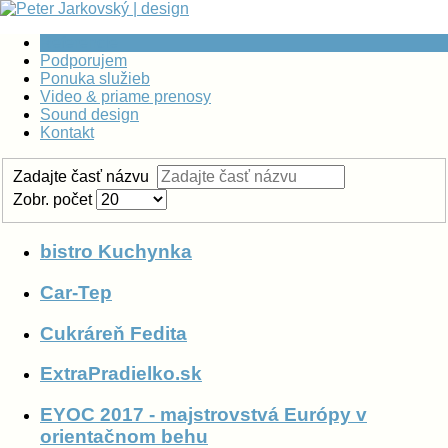
Referencie
Podporujem
Ponuka služieb
Video & priame prenosy
Sound design
Kontakt
Zadajte časť názvu
Zobr. počet
bistro Kuchynka
Car-Tep
Cukráreň Fedita
ExtraPradielko.sk
EYOC 2017 - majstrovstvá Európy v
orientačnom behu