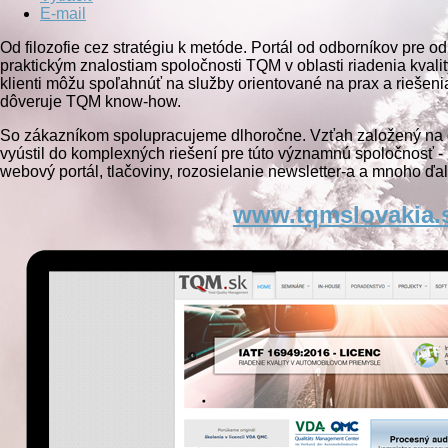
E-mail
Od filozofie cez stratégiu k metóde. Portál od odborníkov pre 
praktickým znalostiam spoločnosti TQM v oblasti riadenia kval
klienti môžu spoľahnúť na služby orientované na prax a riešen
dôveruje TQM know-how.
So zákazníkom spolupracujeme dlhoročne. Vzťah založený na 
vyústil do komplexných riešení pre túto významnú spoločnosť - r
webový portál, tlačoviny, rozosielanie newsletter-a a mnoho ďa
www.tqmslovakia.