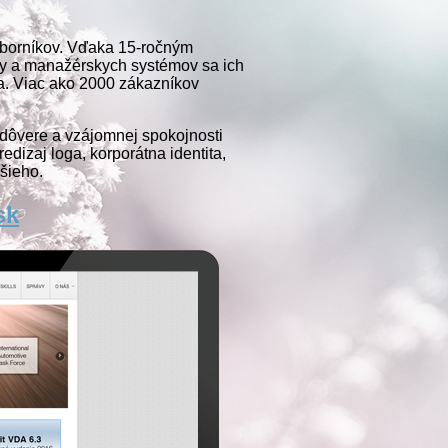
odborníkov. Vďaka 15-ročným
ity a manažérskych systémov sa ich
ia. Viac ako 2000 zákazníkov
dôvere a vzájomnej spokojnosti
edizaj loga, korporátna identita,
lšieho.
sk