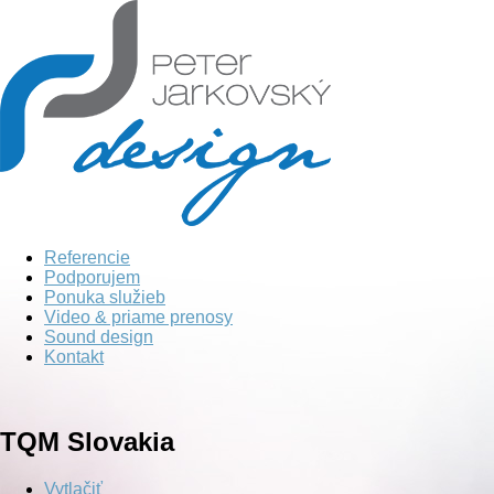
Referencie
Podporujem
Ponuka služieb
Video & priame prenosy
Sound design
Kontakt
TQM Slovakia
Vytlačiť