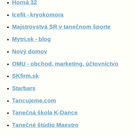
Horná 32
Icefit - kryokomora
Majstrovstvá SR v tanečnom športe
Mytri.sk - blog
Nový domov
OMU - obchod, marketing, účtovníctvo
SKfirm.sk
Starbars
Tancujeme.com
Tanečná škola K-Dance
Tanečné štúdio Maestro