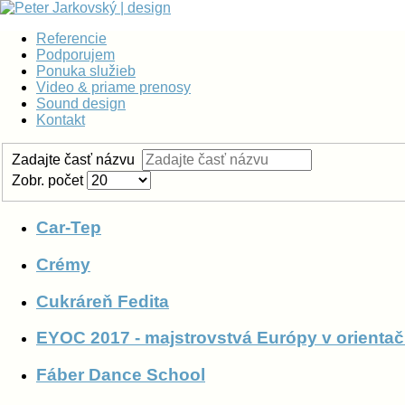
Referencie
Podporujem
Ponuka služieb
Video & priame prenosy
Sound design
Kontakt
Zadajte časť názvu
Zobr. počet
Car-Tep
Crémy
Cukráreň Fedita
EYOC 2017 - majstrovstvá Európy v orient
Fáber Dance School