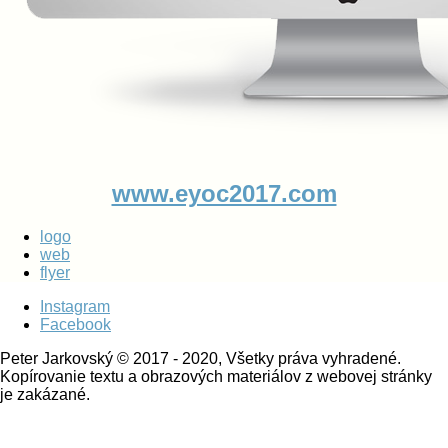
www.eyoc2017.com
logo
web
flyer
Instagram
Facebook
Peter Jarkovský © 2017 - 2020, Všetky práva vyhradené.
Kopírovanie textu a obrazových materiálov z webovej stránky
je zakázané.