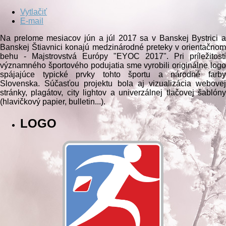
Vytlačiť
E-mail
Na prelome mesiacov jún a júl 2017 sa v Banskej Bystrici a
Banskej Štiavnici konajú medzinárodné preteky v orientačnom
behu - Majstrovstvá Európy "EYOC 2017". Pri príležitosti
významného športového podujatia sme vyrobili originálne logo
spájajúce typické prvky tohto športu a národné farby
Slovenska. Súčasťou projektu bola aj vizualizácia webovej
stránky, plagátov, city lightov a univerzálnej tlačovej šablóny
(hlavičkový papier, bulletin...).
LOGO