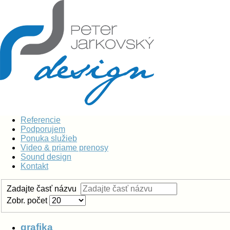
Referencie
Podporujem
Ponuka služieb
Video & priame prenosy
Sound design
Kontakt
Zadajte časť názvu
Zobr. počet
grafika